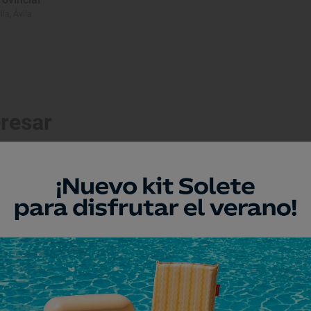
ila, Ávila
eresar