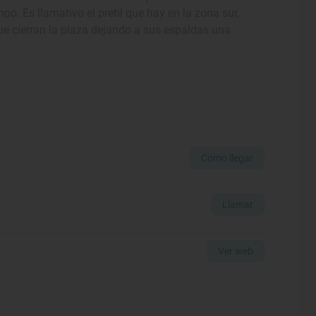
po. Es llamativo el pretil que hay en la zona sur,
ue cierran la plaza dejando a sus espaldas una
Cómo llegar
Llamar
Ver web