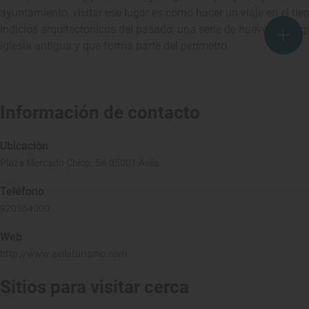
ayuntamiento, visitar ese lugar es como hacer un viaje en el tiem
indicios arquitectónicos del pasado; una serie de nueve arcos q
iglesia antigua y que forma parte del perímetro.
Información de contacto
Ubicación
Plaza Mercado Chico, 5A 05001 Ávila
Teléfono
920354000
Web
http://www.avilaturismo.com
Sitios para visitar cerca