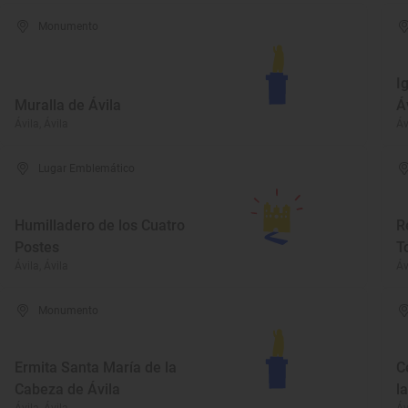
Monumento
I
Muralla de Ávila
Á
Ávila, Ávila
Áv
Lugar Emblemático
Humilladero de los Cuatro
R
Postes
T
Ávila, Ávila
Áv
Monumento
Ermita Santa María de la
C
Cabeza de Ávila
l