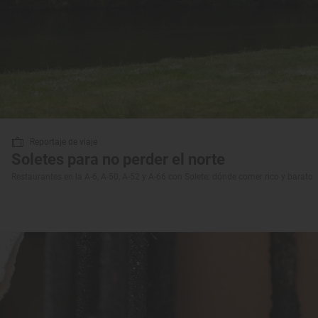
Reportaje de viaje
Soletes para no perder el norte
Restaurantes en la A-6, A-50, A-52 y A-66 con Solete: dónde comer rico y barato