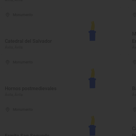
Ávila, Ávila
Áv
Monumento
M
Catedral del Salvador
E
Ávila, Ávila
Áv
Monumento
Hornos postmedievales
B
Ávila, Ávila
Áv
Monumento
C
Ermita San Segundo
P