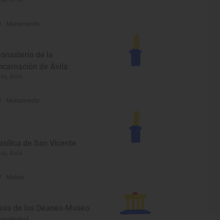
ila, Ávila
Monumento
onasterio de la
ncarnación de Ávila
ila, Ávila
Monumento
asílica de San Vicente
ila, Ávila
Museo
asa de los Deanes-Museo
rovincial