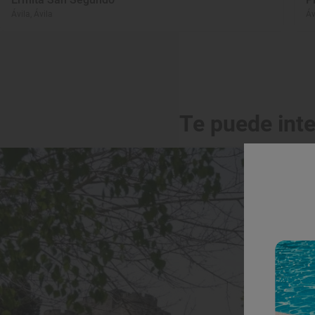
Ávila, Ávila
Áv
Te puede int