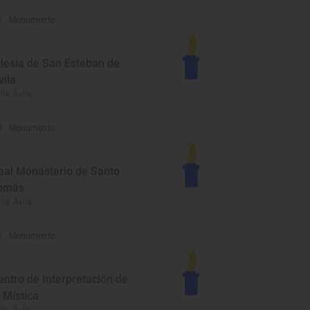
Monumento
glesia de San Esteban de
vila
ila, Ávila
Monumento
eal Monasterio de Santo
omás
ila, Ávila
Monumento
entro de Interpretación de
a Mística