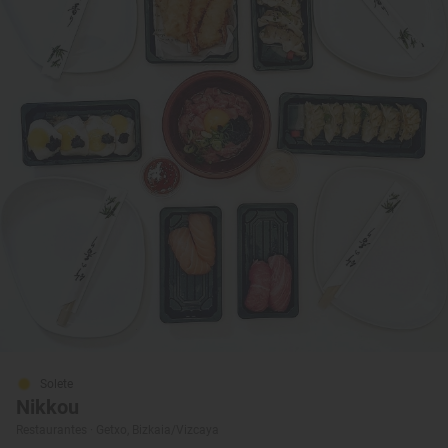
Solete
Nikkou
Restaurantes · Getxo, Bizkaia/Vizcaya