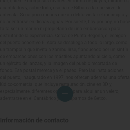
mar, quien le otorga sus favores en forma de playas, miradores,
acantilados y, sobre todo, esa ría de Bilbao a la que sirve de
antesala. Sería poco menos que un delito visitar el municipio y
no adentrarse en dichas aguas. Por suerte, hoy por hoy, no hace
falta ser un marino ni propietario de una embarcación para
disfrutar de la experiencia. Cerca de Punta Begoña, el espigón
del puerto peportivo El Abra se despliega a todo lo largo, como
un trampolín que invita a zambullirse, flanqueado por un sinfín
de embarcaciones con los mástiles apuntando al cielo, como
un ejército de lanzas, y la imagen del pueblo recortada de
fondo. Esa postal merece ya el paseo. Pero las instalaciones
del puerto, inaugurado en 1997, nos ofrecen además una oferta
lúdico-comercial que incluye restauración, cine en 3D y,
especialmente, diferentes opciones para alquilar un velero,
adentrarse en el Cantábrico y empaparnos de Getxo.
Información de contacto