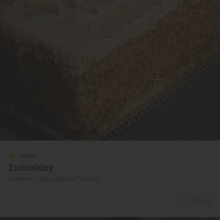
Solete
Zuricalday
Cafeterías · Getxo, Bizkaia/Vizcaya