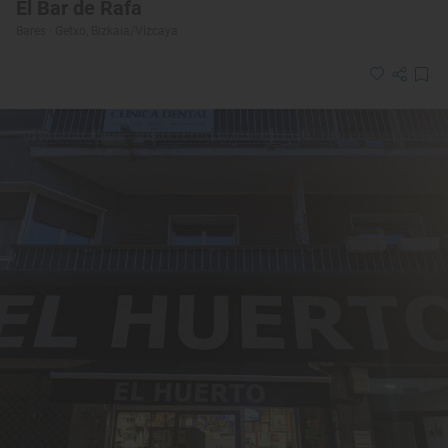
El Bar de Rafa
Bares · Getxo, Bizkaia/Vizcaya