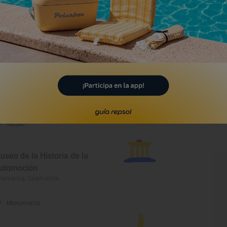
ormes
ba de Tormes, Salamanca
Monumento
astillo de los duques de
lba
ba de Tormes, Salamanca
Museo
useo de la Historia de la
utomoción
alamanca, Salamanca
Monumento