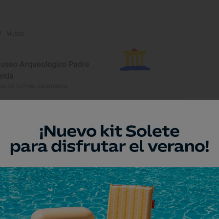
Museo
useo Arqueológico Padre
elda
ba de Tormes, Salamanca
Monumento
asílica de Santa Teresa
ba de Tormes, Salamanca
Monumento
yuntamiento de Alba de