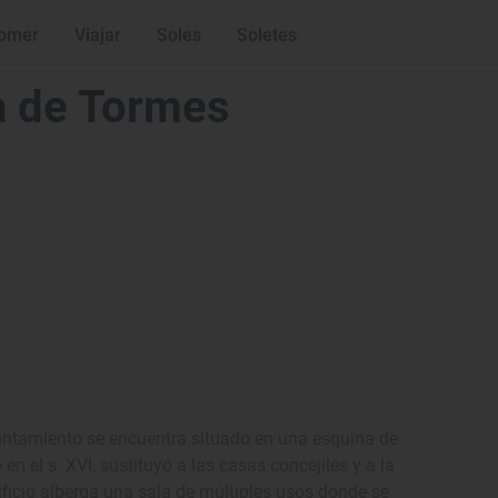
omer
Viajar
Soles
Soletes
a de Tormes
yuntamiento se encuentra situado en una esquina de
n el s. XVI, sustituyó a las casas concejiles y a la
ificio alberga una sala de múltiples usos donde se