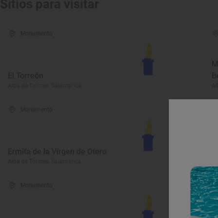
Sitios para visitar
Monumento
M
El Torreón
B
Alba de Tormes, Salamanca
Al
Monumento
Ermita de la Virgen de Otero
B
Alba de Tormes, Salamanca
Al
Monumento
A