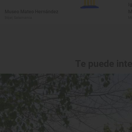
I
Museo Mateo Hernández
M
Béjar, Salamanca
Mi
Te puede int