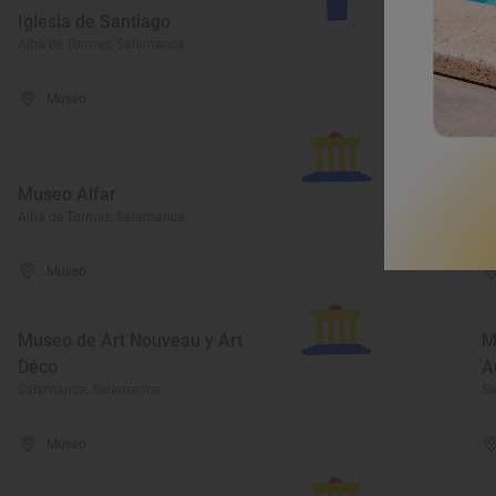
Iglesia de Santiago
T
Alba de Tormes, Salamanca
Al
Museo
C
Museo Alfar
A
Alba de Tormes, Salamanca
Al
Museo
Museo de Art Nouveau y Art
M
Déco
A
Salamanca, Salamanca
S
Museo