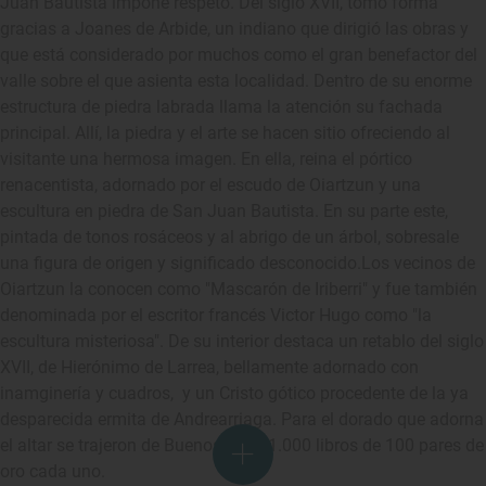
Juan Bautista impone respeto. Del siglo XVII, tomó forma
gracias a Joanes de Arbide, un indiano que dirigió las obras y
que está considerado por muchos como el gran benefactor del
valle sobre el que asienta esta localidad. Dentro de su enorme
estructura de piedra labrada llama la atención su fachada
principal. Allí, la piedra y el arte se hacen sitio ofreciendo al
visitante una hermosa imagen. En ella, reina el pórtico
renacentista, adornado por el escudo de Oiartzun y una
escultura en piedra de San Juan Bautista. En su parte este,
pintada de tonos rosáceos y al abrigo de un árbol, sobresale
una figura de origen y significado desconocido.Los vecinos de
Oiartzun la conocen como "Mascarón de Iriberri" y fue también
denominada por el escritor francés Victor Hugo como "la
escultura misteriosa". De su interior destaca un retablo del siglo
XVII, de Hierónimo de Larrea, bellamente adornado con
inamginería y cuadros, y un Cristo gótico procedente de la ya
desparecida ermita de Andrearriaga. Para el dorado que adorna
el altar se trajeron de Buenos Aires 1.000 libros de 100 pares de
oro cada uno.