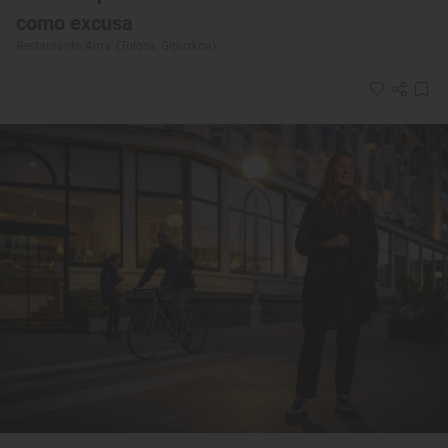
como excusa
Restaurante ‘Ama’ (Tolosa, Gipuzkoa)