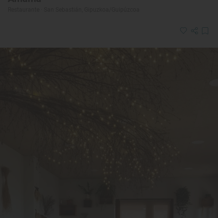
Restaurante · San Sebastián, Gipuzkoa/Guipúzcoa