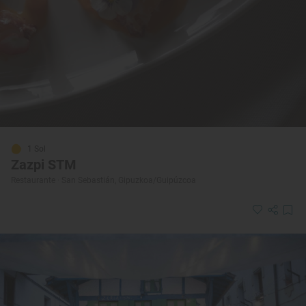
1 Sol
Zazpi STM
Restaurante · San Sebastián, Gipuzkoa/Guipúzcoa