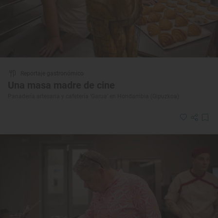
Reportaje gastronómico
Una masa madre de cine
Panadería artesana y cafetería ‘Garua’ en Hondarribia (Gipuzkoa)