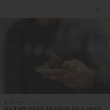
Reportaje gastronómico
Una interpretación del entorno con el caserío