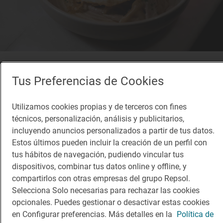
Solete
Taberna El Botero
Tus Preferencias de Cookies
Bares · Toledo, Toledo
Utilizamos cookies propias y de terceros con fines
técnicos, personalización, análisis y publicitarios,
incluyendo anuncios personalizados a partir de tus datos.
¡Mantente al tanto!
Estos últimos pueden incluir la creación de un perfil con
Suscríbete a la newsletter de los amantes del viaje y de
tus hábitos de navegación, pudiendo vincular tus
la buena comida
dispositivos, combinar tus datos online y offline, y
compartirlos con otras empresas del grupo Repsol.
Suscribirme
Selecciona Solo necesarias para rechazar las cookies
opcionales. Puedes gestionar o desactivar estas cookies
en Configurar preferencias. Más detalles en la
Política de