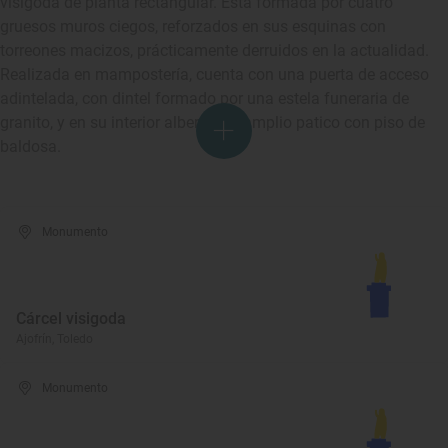
visigoda de planta rectangular. Está formada por cuatro
gruesos muros ciegos, reforzados en sus esquinas con
torreones macizos, prácticamente derruidos en la actualidad.
Realizada en mampostería, cuenta con una puerta de acceso
adintelada, con dintel formado por una estela funeraria de
granito, y en su interior alberga un amplio patico con piso de
baldosa.
Monumento
Cárcel visigoda
Ajofrín, Toledo
Monumento