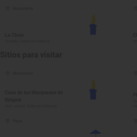
Monumento
La Closa
E
Xirivella, València/Valencia
On
Sitios para visitar
Monumento
Casa de los Marqueses de
P
Bèlgida
Ta
Sant Joanet, València/Valencia
Va
Playa