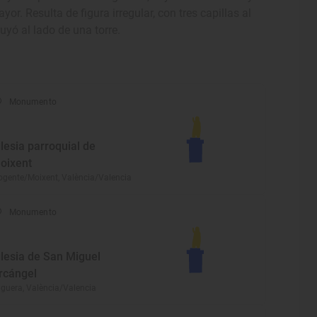
yor. Resulta de figura irregular, con tres capillas al
uyó al lado de una torre.
Monumento
glesia parroquial de
oixent
gente/Moixent, València/Valencia
Monumento
glesia de San Miguel
rcángel
guera, València/Valencia