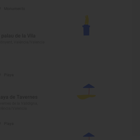
Monumento
l palau de la Vila
tinyent, València/Valencia
Playa
laya de Tavernes
vernes de la Valldigna,
lència/Valencia
Playa