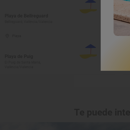
P
Playa de Bellreguard
L
Bellreguard, València/Valencia
Cu
Playa
Playa de Puig
P
El Puig de Santa Maria,
València/Valencia
Mi
Te puede int