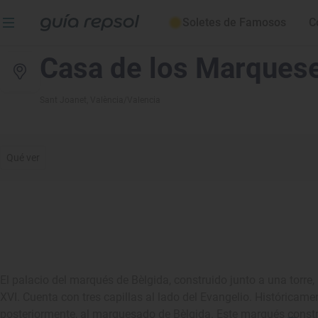
Soletes de Famosos
C
Casa de los Marquese
Sant Joanet
, València/Valencia
Qué ver
El palacio del marqués de Bèlgida, construido junto a una torre,
XVI. Cuenta con tres capillas al lado del Evangelio. Históricame
posteriormente, al marquesado de Bèlgida. Este marqués constru