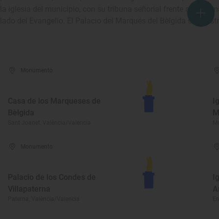
la iglesia del municipio, con su tribuna señorial frente al altar ma
lado del Evangelio. El Palacio del Marqués del Bèlgida se constr
Monumento
Casa de los Marqueses de
I
Bèlgida
M
Sant Joanet, València/Valencia
Mo
Monumento
Palacio de los Condes de
I
Villapaterna
A
Paterna, València/Valencia
En