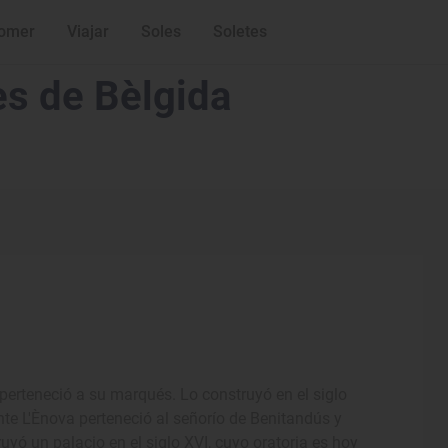
omer
Viajar
Soles
Soletes
s de Bèlgida
 perteneció a su marqués. Lo construyó en el siglo
nte L'Ènova perteneció al señorío de Benitandús y
yó un palacio en el siglo XVI, cuyo oratoria es hoy