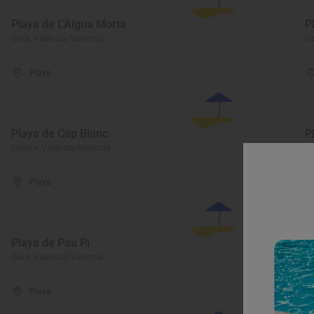
Playa de L'Aigua Morta
P
Oliva, València/Valencia
Ga
Playa
Playa de Cap Blanc
P
Cullera, València/Valencia
Va
Playa
Playa de Pau Pi
P
Oliva, València/Valencia
Ga
Playa