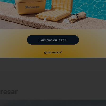
laya de Mareny Sant
lorens
llera, València/Valencia
Playa
laya de Miramar
ramar, València/Valencia
eresar