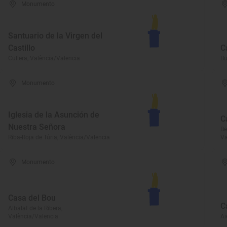
Monumento
Santuario de la Virgen del
Castillo
C
Cullera, València/Valencia
Bu
Monumento
Iglesia de la Asunción de
C
Nuestra Señora
Be
Riba-Roja de Túria, València/Valencia
Va
Monumento
Casa del Bou
C
Albalat de la Ribera,
València/Valencia
Ai