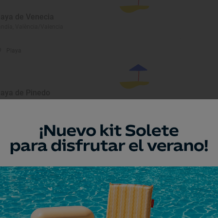
laya de Venecia
ndía, València/Valencia
Playa
laya de Pinedo
lencia, València/Valencia
Playa
laya Can
ndía, València/Valencia
Playa