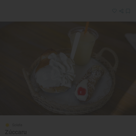
Solete
Zúccaru