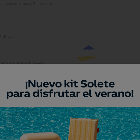
lagarcía de Arousa, Pontevedra
Playa
laya de Espedrigada
go, Pontevedra
Playa
laya de Rodas
go, Pontevedra
Playa