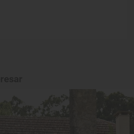
eresar