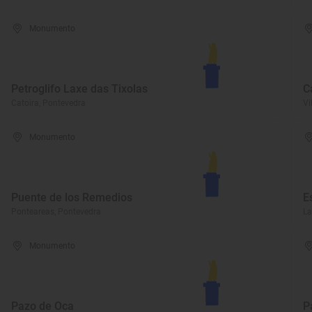
Monumento
Petroglifo Laxe das Tixolas
C
Catoira, Pontevedra
Vi
Monumento
Puente de los Remedios
E
Ponteareas, Pontevedra
La
Monumento
Pazo de Oca
P