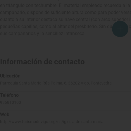
en triángulo con techumbre. El material empleado recuerda a la s
campanario, dispone de suficiente altura como para poder vers
cuanto a su interior destaca su nave central (con árco superior 
pequeñas capillas, como al altar del presbiterio. Sin duda, una 
sus campanarios y la sencillez intrínseca.
Información de contacto
Ubicación
Parroquia Santa María Rúa Palma, 6, 36202 Vigo, Pontevedra
Teléfono
986810100
Web
http://www.turismodevigo.org/es/iglesia-de-santa-maria