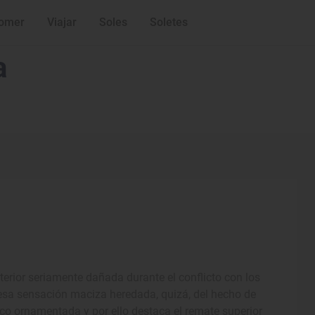
omer
Viajar
Soles
Soletes
a
erior seriamente dañada durante el conflicto con los
 esa sensación maciza heredada, quizá, del hecho de
o ornamentada y por ello destaca el remate superior