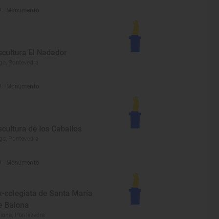
Monumento
scultura El Nadador
go, Pontevedra
Monumento
scultura de los Caballos
go, Pontevedra
Monumento
x-colegiata de Santa María
e Baiona
iona, Pontevedra