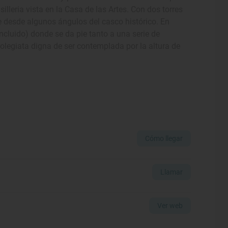
illeria vista en la Casa de las Artes. Con dos torres
e desde algunos ángulos del casco histórico. En
incluido) donde se da pie tanto a una serie de
colegiata digna de ser contemplada por la altura de
Cómo llegar
Llamar
Ver web