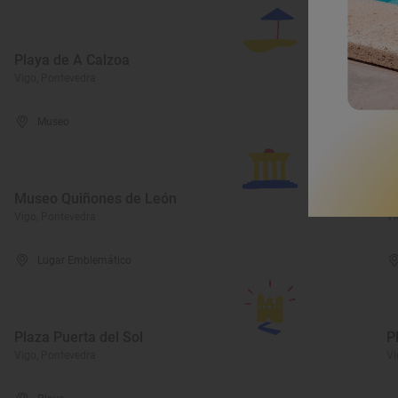
Playa de A Calzoa
P
Vigo, Pontevedra
Vi
Museo
Museo Quiñones de León
C
Vigo, Pontevedra
Vi
Lugar Emblemático
Plaza Puerta del Sol
P
Vigo, Pontevedra
Vi