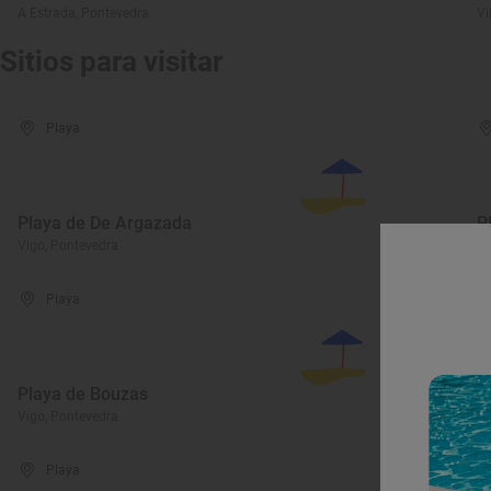
A Estrada, Pontevedra
Vi
Sitios para visitar
Playa
Playa de De Argazada
P
Vigo, Pontevedra
Vi
Playa
Playa de Bouzas
P
Vigo, Pontevedra
Vi
Playa