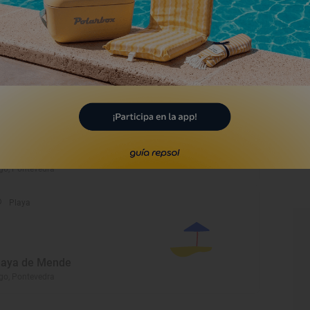
laya de Manquiña
go, Pontevedra
Lugar Emblemático
alle de las Ostras
go, Pontevedra
Playa
laya de Mende
go, Pontevedra