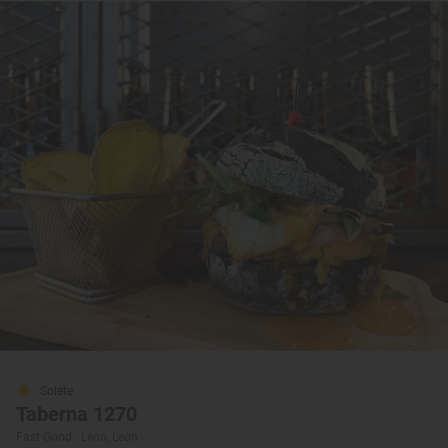
Solete
Taberna 1270
Fast Good · León, León