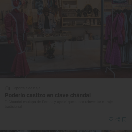
Reportaje de viaje
Poderío castizo en clave chándal
El Chandal chulapo de ‘Fornos y Apolo’ que busca reinventar el traje
tradicional