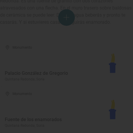
Redonda. Es una fuente de granito con dos corazones
atravesados con una flecha. En el muro trasero sobre baldosas
de cerámica se puede leer: De esta agua beberás y pronto te
casarás. Y si estuvieres casado seguirás enamorado.
Monumento
Palacio González de Gregorio
Quintana Redonda, Soria
Monumento
Fuente de los enamorados
Quintana Redonda, Soria