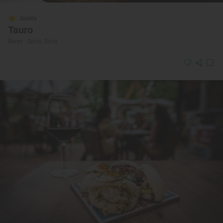
Solete
Tauro
Bares · Soria, Soria