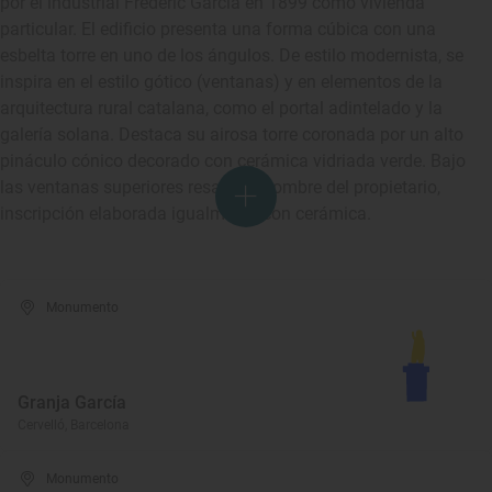
por el industrial Frederic Garcia en 1899 como vivienda
particular. El edificio presenta una forma cúbica con una
esbelta torre en uno de los ángulos. De estilo modernista, se
inspira en el estilo gótico (ventanas) y en elementos de la
arquitectura rural catalana, como el portal adintelado y la
galería solana. Destaca su airosa torre coronada por un alto
pináculo cónico decorado con cerámica vidriada verde. Bajo
las ventanas superiores resalta el nombre del propietario,
inscripción elaborada igualmente con cerámica.
Monumento
Granja García
Cervelló, Barcelona
Monumento