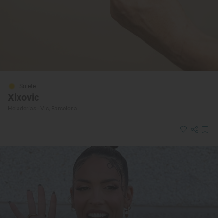
Solete
Xixovic
Heladerías · Vic, Barcelona