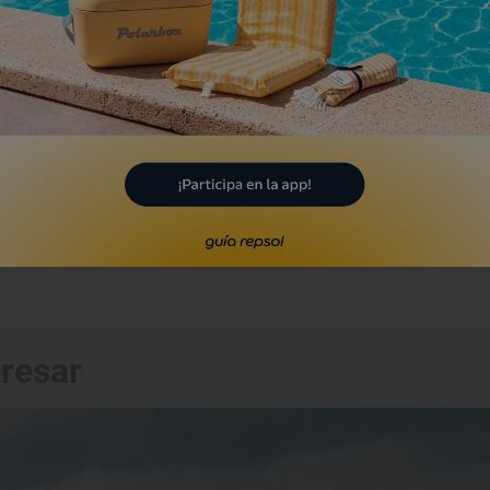
lorens
llera, València/Valencia
Playa
laya de Miramar
ramar, València/Valencia
eresar