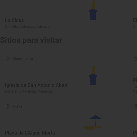
La Closa
E
Xirivella, València/Valencia
On
Sitios para visitar
Monumento
P
Iglesia de San Antonio Abad
Ta
Fortaleny, València/Valencia
Va
Playa
Playa de L'Aigua Morta
P