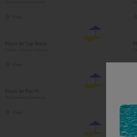
Oliva, València/Valencia
Ga
Playa
Playa de Cap Blanc
P
Cullera, València/Valencia
Va
Playa
Playa de Pau Pi
P
Oliva, València/Valencia
Ga
Playa
P