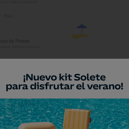
ndía, València/Valencia
Playa
laya de Pinedo
lencia, València/Valencia
Playa
laya Can
ndía, València/Valencia
Playa
laya de Mareny Sant