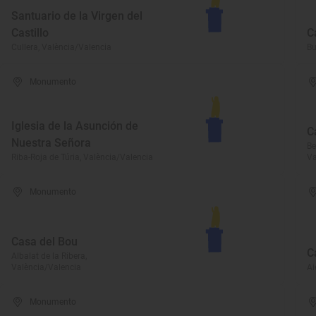
Santuario de la Virgen del
Castillo
C
Cullera, València/Valencia
Bu
Monumento
Iglesia de la Asunción de
C
Nuestra Señora
Be
Riba-Roja de Túria, València/Valencia
Va
Monumento
Casa del Bou
C
Albalat de la Ribera,
València/Valencia
Ai
Monumento