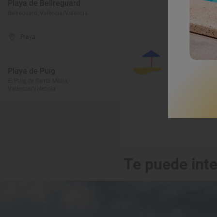
Playa de Bellreguard
L
Bellreguard, València/Valencia
Cu
Playa
Playa de Puig
P
El Puig de Santa Maria,
València/Valencia
Mi
Te puede int