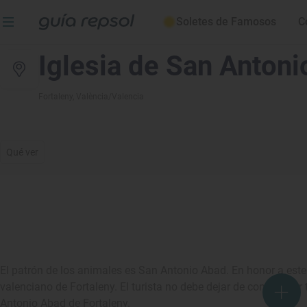
Soletes de Famosos
C
Iglesia de San Anton
Fortaleny
, València/Valencia
Qué ver
El patrón de los animales es San Antonio Abad. En honor a este 
valenciano de Fortaleny. El turista no debe dejar de contemplar t
Antonio Abad de Fortaleny.