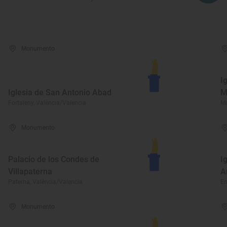
Monumento
I
Iglesia de San Antonio Abad
M
Fortaleny, València/Valencia
Mo
Monumento
Palacio de los Condes de
I
Villapaterna
A
Paterna, València/Valencia
En
Monumento