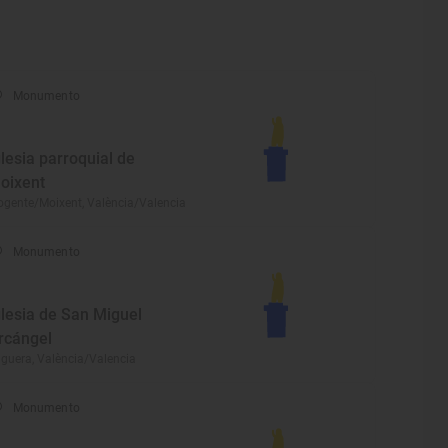
Monumento
glesia parroquial de
oixent
gente/Moixent, València/Valencia
Monumento
glesia de San Miguel
rcángel
guera, València/Valencia
Monumento