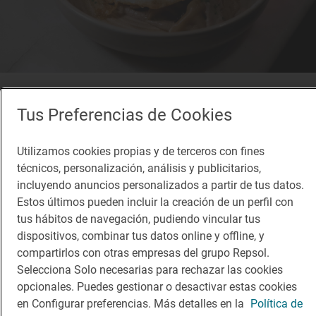
Solete
Taberna El Botero
Tus Preferencias de Cookies
Bares · Toledo, Toledo
Utilizamos cookies propias y de terceros con fines
técnicos, personalización, análisis y publicitarios,
incluyendo anuncios personalizados a partir de tus datos.
¡Mantente al tanto!
Estos últimos pueden incluir la creación de un perfil con
Suscríbete a la newsletter de los amantes del viaje y de
tus hábitos de navegación, pudiendo vincular tus
la buena comida
dispositivos, combinar tus datos online y offline, y
compartirlos con otras empresas del grupo Repsol.
Suscribirme
Selecciona Solo necesarias para rechazar las cookies
opcionales. Puedes gestionar o desactivar estas cookies
en Configurar preferencias. Más detalles en la
Política de