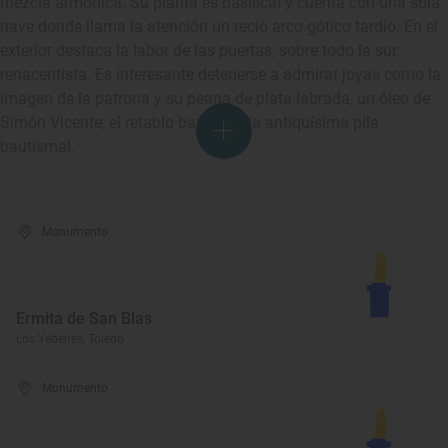
mezcla armónica. Su planta es basilical y cuenta con una sola
nave donde llama la atención un recio arco gótico tardío. En el
exterior destaca la labor de las puertas, sobre todo la sur,
renacentista. Es interesante detenerse a admirar joyas como la
imagen de la patrona y su peana de plata labrada, un óleo de
Simón Vicente, el retablo barroco y la antiquísima pila
bautismal.
Monumento
Ermita de San Blas
Los Yébenes, Toledo
Monumento