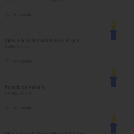
Real Sitio de San Ildefonso, Segovia
Monumento
Iglesia de la Natividad de la Virgen
Sotillo, Segovia
Monumento
Palacio de Valsaín
Valsaín, Segovia
Monumento
Monasterio de Santa María del Parral