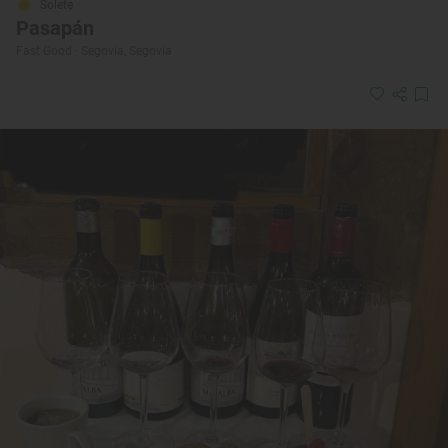
Solete
Pasapán
Fast Good · Segovia, Segovia