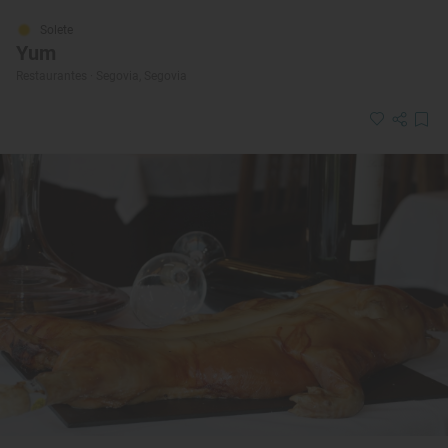
Solete
Yum
Restaurantes · Segovia, Segovia