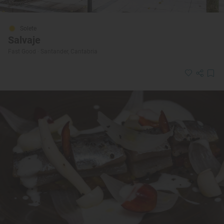
Solete
Salvaje
Fast Good · Santander, Cantabria