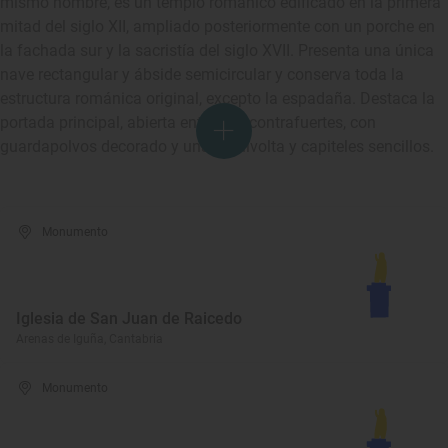
mismo nombre, es un templo románico edificado en la primera
mitad del siglo XII, ampliado posteriormente con un porche en
la fachada sur y la sacristía del siglo XVII. Presenta una única
nave rectangular y ábside semicircular y conserva toda la
estructura románica original, excepto la espadaña. Destaca la
portada principal, abierta entre dos contrafuertes, con
guardapolvos decorado y una arquivolta y capiteles sencillos.
Monumento
Iglesia de San Juan de Raicedo
Arenas de Iguña, Cantabria
Monumento