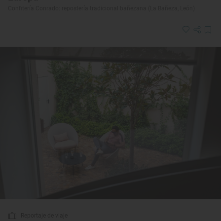
Confitería Conrado: repostería tradicional bañezana (La Bañeza, León)
Reportaje de viaje