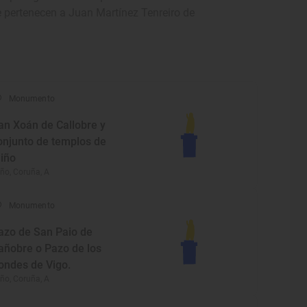
ue pertenecen a Juan Martínez Tenreiro de
Monumento
an Xoán de Callobre y
onjunto de templos de
iño
ño, Coruña, A
Monumento
azo de San Paio de
añobre o Pazo de los
ondes de Vigo.
ño, Coruña, A