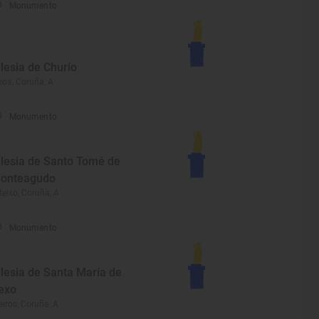
Monumento
glesia de Churío
ixoa, Coruña, A
Monumento
glesia de Santo Tomé de
onteagudo
teixo, Coruña, A
Monumento
glesia de Santa María de
exo
eiros, Coruña, A