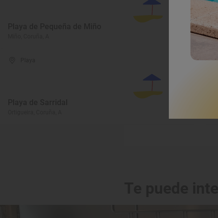
Playa de Pequeña de Miño
P
Miño, Coruña, A
Ri
Playa
Playa de Sarridal
P
Ortigueira, Coruña, A
Fe
Te puede int