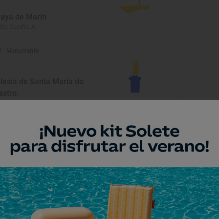
laya de Marín
ño, Coruña, A
Monumento
glesia de Santa María do
astro.
ño, Coruña, A
Playa
laya de Grande de Miño
ño, Coruña, A
Playa