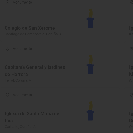
Monumento
Colegio de San Xerome
I
Santiago de Compostela, Coruña, A
Ir
Monumento
Capitanía General y jardines
I
de Herrera
M
Ferrol, Coruña, A
Ar
Monumento
Iglesia de Santa María de
I
Rus
D
Carballo, Coruña, A
Ol