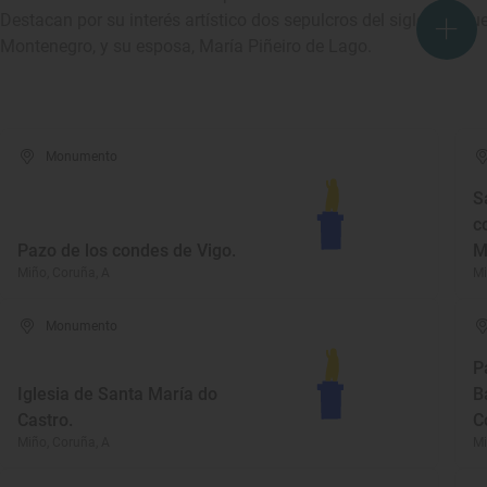
Destacan por su interés artístico dos sepulcros del siglo XVI q
Montenegro, y su esposa, María Piñeiro de Lago.
Monumento
S
c
Pazo de los condes de Vigo.
M
Miño, Coruña, A
Mi
Monumento
P
Iglesia de Santa María do
B
Castro.
C
Miño, Coruña, A
Mi