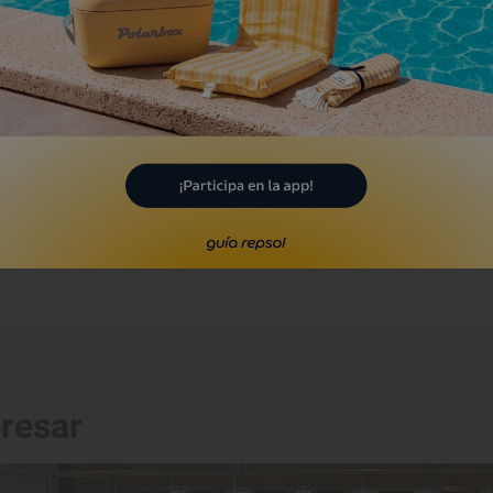
laya de Vilar
beira, Coruña, A
Playa
laya de O Vilar
rrol, Coruña, A
eresar