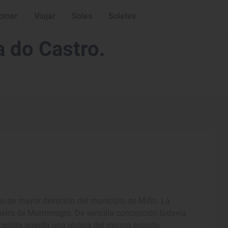
omer
Viajar
Soles
Soletes
a do Castro.
leo de mayor devoción del municipio de Miño. La
rneiro de Montenegro. De sencilla concepción todavía
 capilla guarda una réplica del mismo escudo.