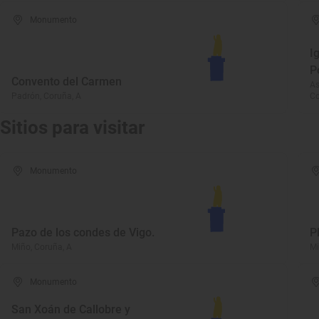
Monumento
I
P
Convento del Carmen
As
Padrón, Coruña, A
Co
Sitios para visitar
Monumento
Pazo de los condes de Vigo.
P
Miño, Coruña, A
Mi
Monumento
San Xoán de Callobre y