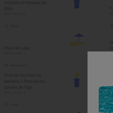
conjunto de templos de
Miño
P
Miño, Coruña, A
Mi
Playa
I
Playa de Lago
C
Miño, Coruña, A
Mi
Monumento
Pazo de San Paio de
Bañobre o Pazo de los
Condes de Vigo.
P
Miño, Coruña, A
Mi
Playa