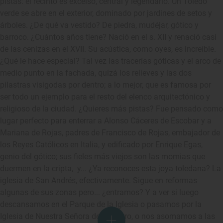
pistas: el recinto es excelso, central y legendario. Un Toledo
verde se abre en el exterior, dominado por jardines de setos y
árboles. ¿De qué va vestido? De piedra, mudéjar, gótico y
barroco. ¿Cuántos años tiene? Nació en el s. XII y renació casi
de las cenizas en el XVII. Su acústica, como oyes, es increíble.
¿Qué le hace especial? Tal vez las tracerías góticas y el arco de
medio punto en la fachada, quizá los relieves y las dos
pilastras visigodas por dentro; a lo mejor, que es famosa por
ser todo un ejemplo para el resto del elenco arquitectónico y
religioso de la ciudad. ¿Quieres más pistas? Fue pensado como
lugar perfecto para enterrar a Alonso Cáceres de Escobar y a
Mariana de Rojas, padres de Francisco de Rojas, embajador de
los Reyes Católicos en Italia, y edificado por Enrique Egas,
genio del gótico; sus fieles más viejos son las momias que
duermen en la cripta, y... ¿Ya reconoces esta joya toledana? La
iglesia de San Andrés, efectivamente. Sigue en reformas
algunas de sus zonas pero... ¿entramos? Y a ver si luego
descansamos en el Parque de la Iglesia o pasamos por la
Iglesia de Nuestra Señora del Socorro, o nos asomamos a las