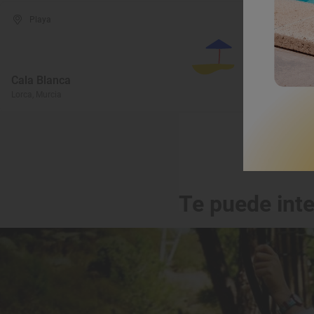
Playa
Cala Blanca
P
Lorca, Murcia
Ág
Te puede int