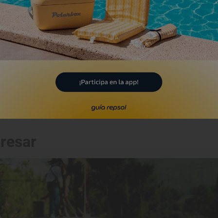
Playa
laya de Cuatro Calas
uilas, Murcia
eresar