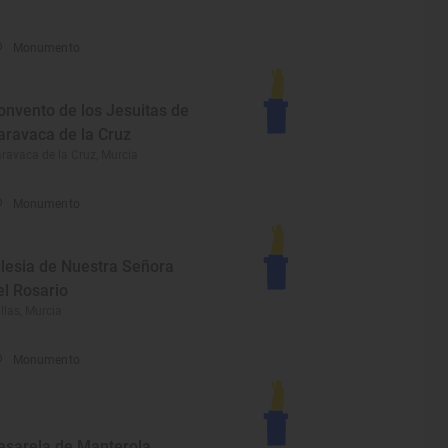
Monumento
onvento de los Jesuitas de
aravaca de la Cruz
ravaca de la Cruz, Murcia
Monumento
glesia de Nuestra Señora
el Rosario
llas, Murcia
Monumento
asarela de Manterola