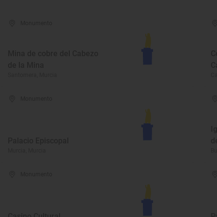
Monumento
Mina de cobre del Cabezo
C
de la Mina
C
Santomera, Murcia
Ca
Monumento
I
Palacio Episcopal
d
Murcia, Murcia
Bu
Monumento
Casino Cultural
P