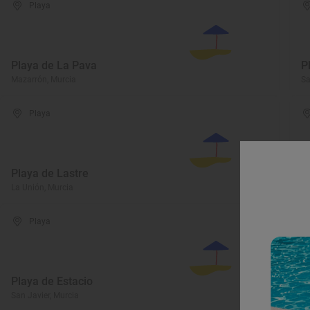
Playa
Playa de La Pava
P
Mazarrón, Murcia
Sa
Playa
Playa de Lastre
P
La Unión, Murcia
Sa
Playa
Playa de Estacio
P
San Javier, Murcia
Ág