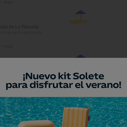
Playa
laya de La Playuela
n Pedro del Pinatar, Murcia
Playa
laya de El Mojón
n Pedro del Pinatar, Murcia
Playa
laya de El Arroz
uilas, Murcia