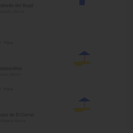
oblado del Bagil
ratalla, Murcia
Playa
alabardina
uilas, Murcia
Playa
laya de El Corral
rtagena, Murcia