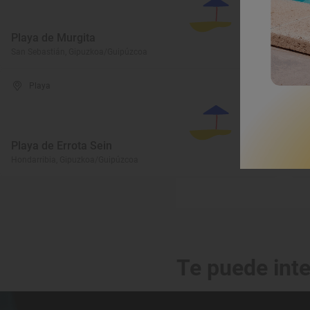
Playa de Murgita
P
San Sebastián, Gipuzkoa/Guipúzcoa
De
Playa
Playa de Errota Sein
P
Hondarribia, Gipuzkoa/Guipúzcoa
Ho
Te puede int