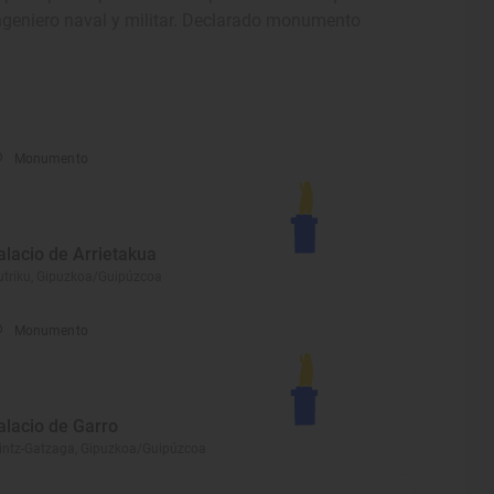
ingeniero naval y militar. Declarado monumento
Monumento
alacio de Arrietakua
triku, Gipuzkoa/Guipúzcoa
Monumento
alacio de Garro
intz-Gatzaga, Gipuzkoa/Guipúzcoa