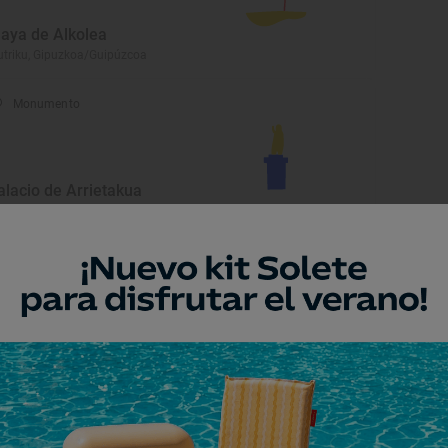
laya de Alkolea
triku, Gipuzkoa/Guipúzcoa
Monumento
alacio de Arrietakua
triku, Gipuzkoa/Guipúzcoa
Playa
laya de Los Frailes
ndarribia, Gipuzkoa/Guipúzcoa
Playa