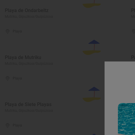
Playa de Ondarbeltz
P
Mutriku, Gipuzkoa/Guipúzcoa
Mu
Playa
Playa de Mutriku
P
Mutriku, Gipuzkoa/Guipúzcoa
Mu
Playa
Playa de Siete Playas
P
Mutriku, Gipuzkoa/Guipúzcoa
Ho
Playa