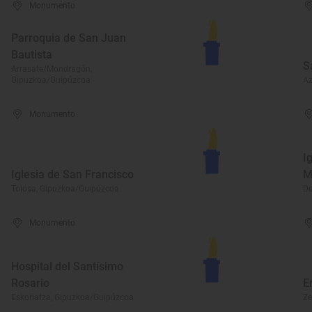
Monumento
Parroquia de San Juan
Bautista
S
Arrasate/Mondragón,
Gipuzkoa/Guipúzcoa
Az
Monumento
I
Iglesia de San Francisco
M
Tolosa, Gipuzkoa/Guipúzcoa
De
Monumento
Hospital del Santísimo
Rosario
E
Eskoriatza, Gipuzkoa/Guipúzcoa
Ze