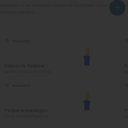
referencia a las múltiples facetas de Gaztañeta como marino, 
histórico-artístico.
Monumento
Palacio de Galdona
P
Mutriku, Gipuzkoa/Guipúzcoa
Mu
Monumento
Parque arqueológico
P
Tolosa, Gipuzkoa/Guipúzcoa
Le