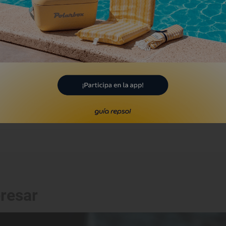
laya de Lapari
ba, Gipuzkoa/Guipúzcoa
Playa
laya de Artzuportu
ndarribia, Gipuzkoa/Guipúzcoa
eresar