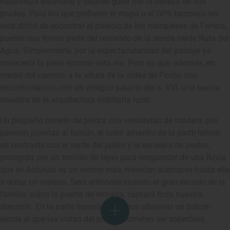
naturaleza asturiana y dejarse guiar por la belleza de sus
prados. Para los que prefieren el mapa o el GPS tampoco les
será difícil de encontrar el palacio de los marqueses de Ferrera,
puesto que forma parte del recorrido de la senda verde Ruta del
Agua. Simplemente, por la espectacularidad del paisaje ya
merecería la pena recorrer esta vía. Pero es que, además, en
medio del camino, a la altura de la aldea de Ponte, nos
encontraríamos con un antiguo palacio del s. XVI, una buena
muestra de la arquitectura nobiliaria rural.
Un pequeño torreón de piedra con ventanitas de madera que
parecen puestas al tuntún, el color amarillo de la parte lateral
en contraste con el verde del jardín y la escalera de piedra,
protegida por un techillo de tejas para resguardar de una lluvia
que en Asturias es un vecino más, merecen acercarse hasta ella
a echar un vistazo. Será entonces cuando el gran escudo de la
familia, sobre la puerta de entrada, captará toda nuestra
atención. En la parte trasera podremos observar un balcón
desde el que las vistas del prado prometen ser soberbias.