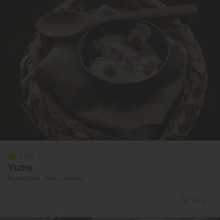
1 Sol
Yume
Restaurante · Avilés, Asturias