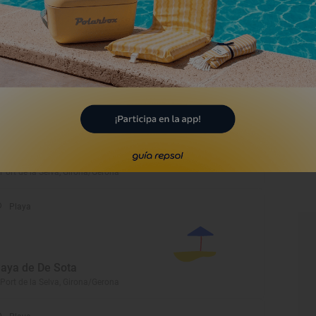
uente de la Madre de Dios
e la Guía
p-La Molina, Girona/Gerona
Playa
laya de Taballera
 Port de la Selva, Girona/Gerona
Playa
laya de De Sota
 Port de la Selva, Girona/Gerona