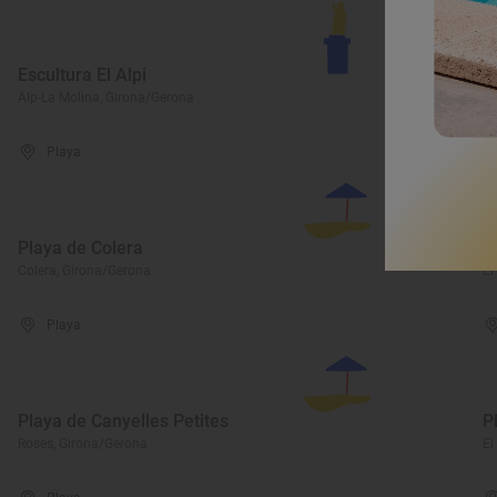
F
Escultura El Alpi
d
Alp-La Molina, Girona/Gerona
Al
Playa
Playa de Colera
P
Colera, Girona/Gerona
El
Playa
Playa de Canyelles Petites
P
Roses, Girona/Gerona
El