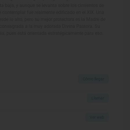
nta baja, y aunque se levanta sobre los cimientos de
e contemplar fue realmente edificado en el XIX. Una
esde lo alto, pero su mejor protectora es la Madre de
la consagrada a la muy adorada Divina Pastora. Su
ía, pues está orientada estratégicamente para eso.
Cómo llegar
Llamar
Ver web