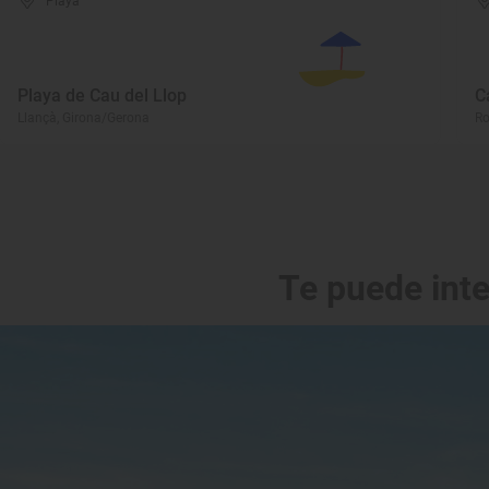
Playa
Playa de Cau del Llop
C
Llançà, Girona/Gerona
Ro
Te puede int