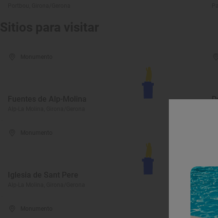
Portbou, Girona/Gerona
Pa
Sitios para visitar
Monumento
Fuentes de Alp-Molina
D
Alp-La Molina, Girona/Gerona
Al
Monumento
Iglesia de Sant Pere
T
Alp-La Molina, Girona/Gerona
Al
Monumento