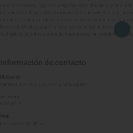
aires fantasiosos, reparte su espacio entre dos pisos y una pla
un baluarte del siglo XIV, el monumento que hoy en día se pued
muralla la rodea y protege, almenas y torres circulares vigilan d
Dios de la Ovella, ya que la fortaleza tiene adosada una capil
fachada es la primera zona del monumento en recibir al mediod
Información de contacto
Ubicación
Carretera GIV-4082, 17538 Alp, Girona, España
Teléfono
972890017
Web
http://www.alp2500.cat