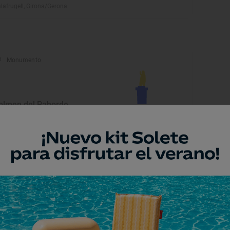
lafrugell, Girona/Gerona
Monumento
olmen del Paborde
p-La Molina, Girona/Gerona
Monumento
orre de Riu (Torre de Río)
p-La Molina, Girona/Gerona
Lugar Emblemático