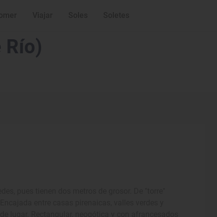
omer
Viajar
Soles
Soletes
 Río)
es, pues tienen dos metros de grosor. De "torre"
ón. Encajada entre casas pirenaicas, valles verdes y
de lugar. Rectangular, neogótica y con afrancesados