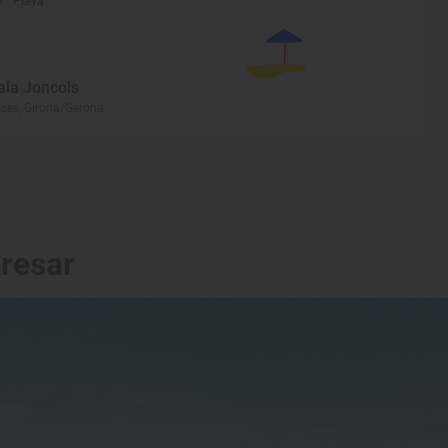
Playa
ala Joncols
ses, Girona/Gerona
eresar