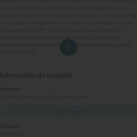
espacio, el museo del Centro Temático Villa Lucía encuadrado
en una hermosa finca de Laguardia, Efectos audiovisuales,
aromas olores y sabores, murales y paneles... se suceden junto
a maquetas y hologramas para hacernos sentir todo lo que el
vino puede transmitir. Tras la visita al museo podremos
contemplar el edificio donde este se ubica, que recrea la
arquitectura popular de las típicas bodegas de la zona: piedra,
adobe y madera.
Información de contacto
Ubicación
Logroño Errepidea, s/n, 01300 Guardia, Araba
Cómo llegar
Teléfono
945600032