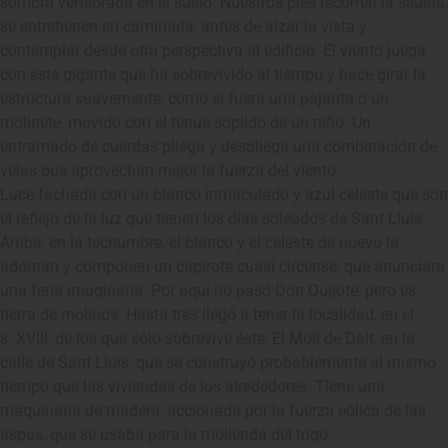
sombra vertebrada en el suelo. Nuestros pies recorren la silueta,
se entretienen en caminarla, antes de alzar la vista y
contemplar desde otra perspectiva al edificio. El viento juega
con este gigante que ha sobrevivido al tiempo y hace girar la
estructura suavemente, como si fuera una pajarita o un
molinete, movido con el tenue soplido de un niño. Un
entramado de cuerdas pliega y despliega una combinación de
velas que aprovechan mejor la fuerza del viento.
Luce fachada con un blanco inmaculado y azul celeste que son
el reflejo de la luz que tienen los días soleados de Sant Lluís.
Arriba, en la techumbre, el blanco y el celeste de nuevo le
adornan y componen un capirote cuasi circense, que anunciara
una feria imaginaria. Por aquí no pasó Don Quijote, pero es
tierra de molinos. Hasta tres llegó a tener la localidad, en el
s. XVIII, de los que sólo sobrevive éste, El Molí de Dalt, en la
calle de Sant Lluís, que se construyó probablemente al mismo
tiempo que las viviendas de los alrededores. Tiene una
maquinaria de madera, accionada por la fuerza eólica de las
aspas, que se usaba para la molienda del trigo.