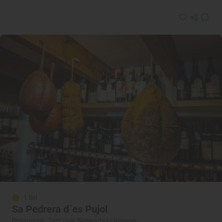
1 Sol
Sa Pedrera d´es Pujol
Restaurante · Sant Lluís, Balears/Islas Baleares