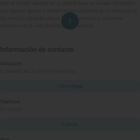
Hoy, el molino alberga en su planta baja un museo etnológico
que expone aperos y herramientas utilizadas en la labranza de
las tierras y otras de oficios ya desaparecidos, así como
utensilios de la vida doméstica campesina.
Información de contacto
Ubicación
C/ de Sant Lluís, 4 CP: 07710 Sant Lluís
Cómo llegar
Teléfono
971151084
Llamar
Web