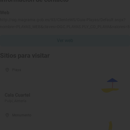
Web
http://sig.magrama.gob.es/93/ClienteWS/Guia-Playas/Default.aspx?
nombre=PLAYAS_WEB&claves=DGC.PLAYAS.PLY_CO_PLAYA&valores=8
Ver web
Sitios para visitar
Playa
Cala Cuartel
Pulpí, Almería
Monumento