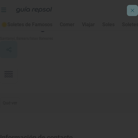
Soletes de Famosos
Comer
Viajar
Soles
Solete
Cala en Tugores
Santanyí
, Balears/Islas Baleares
Qué ver
Información de contacto