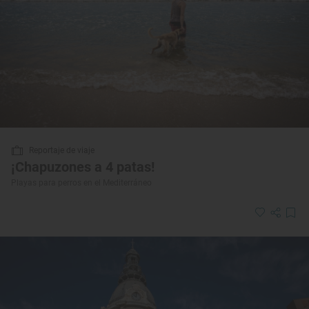
Reportaje de viaje
¡Chapuzones a 4 patas!
Playas para perros en el Mediterráneo