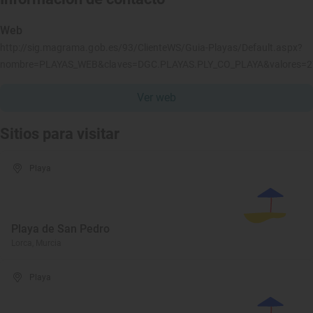
Web
http://sig.magrama.gob.es/93/ClienteWS/Guia-Playas/Default.aspx?
nombre=PLAYAS_WEB&claves=DGC.PLAYAS.PLY_CO_PLAYA&valores=
Ver web
Sitios para visitar
Playa
Playa de San Pedro
Lorca, Murcia
Playa