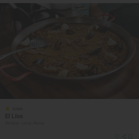
Solete
El Líos
Terrazas · Lorca, Murcia