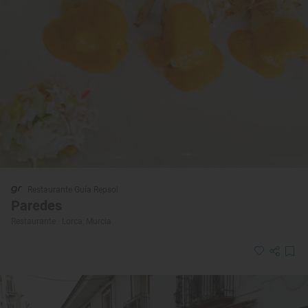
Restaurante Guía Repsol
Paredes
Restaurante · Lorca, Murcia