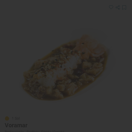
1 Sol
Voramar
Restaurante · Portbou, Girona/Gerona