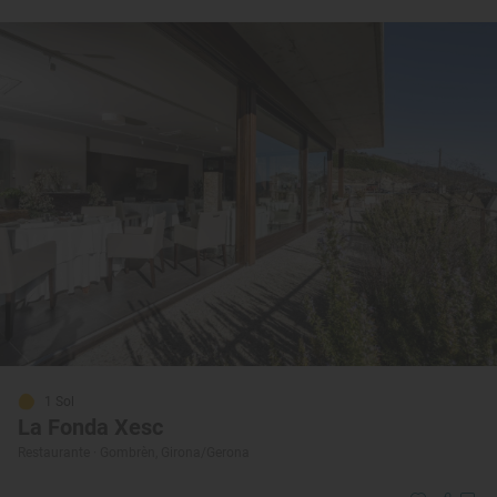
1 Sol
La Fonda Xesc
Restaurante · Gombrèn, Girona/Gerona