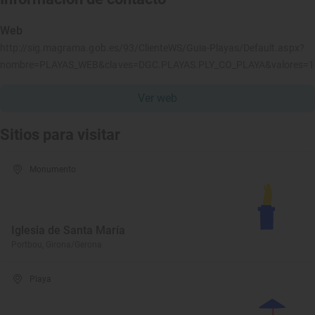
Web
http://sig.magrama.gob.es/93/ClienteWS/Guia-Playas/Default.aspx?
nombre=PLAYAS_WEB&claves=DGC.PLAYAS.PLY_CO_PLAYA&valores=
Ver web
Sitios para visitar
Monumento
Iglesia de Santa María
Portbou, Girona/Gerona
Playa