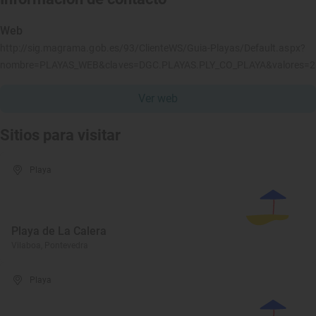
Web
http://sig.magrama.gob.es/93/ClienteWS/Guia-Playas/Default.aspx?
nombre=PLAYAS_WEB&claves=DGC.PLAYAS.PLY_CO_PLAYA&valores=
Ver web
Sitios para visitar
Playa
Playa de La Calera
Vilaboa, Pontevedra
Playa