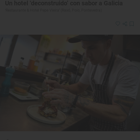
Un hotel ‘deconstruido’ con sabor a Galicia
‘Restaurante & Hotel Pepe Vieira’ (Raxó, Poio, Pontevedra)