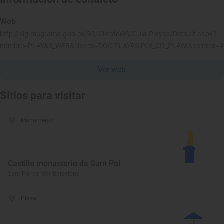
Web
http://sig.magrama.gob.es/93/ClienteWS/Guia-Playas/Default.aspx?
nombre=PLAYAS_WEB&claves=DGC.PLAYAS.PLY_CO_PLAYA&valores=
Ver web
Sitios para visitar
Monumento
Castillo monasterio de Sant Pol
Sant Pol de Mar, Barcelona
Playa