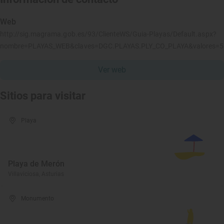
Web
http://sig.magrama.gob.es/93/ClienteWS/Guia-Playas/Default.aspx?
nombre=PLAYAS_WEB&claves=DGC.PLAYAS.PLY_CO_PLAYA&valores=
Ver web
Sitios para visitar
Playa
Playa de Merón
Villaviciosa, Asturias
Monumento