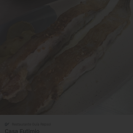
Restaurante Guía Repsol
Casa Eutimio