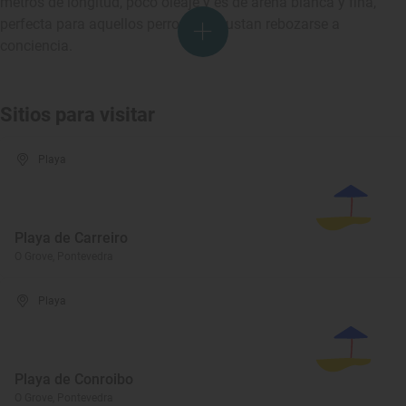
metros de longitud, poco oleaje y es de arena blanca y fina,
perfecta para aquellos perros que gustan rebozarse a
conciencia.
Sitios para visitar
Playa
Playa de Carreiro
O Grove, Pontevedra
Playa
Playa de Conroibo
O Grove, Pontevedra