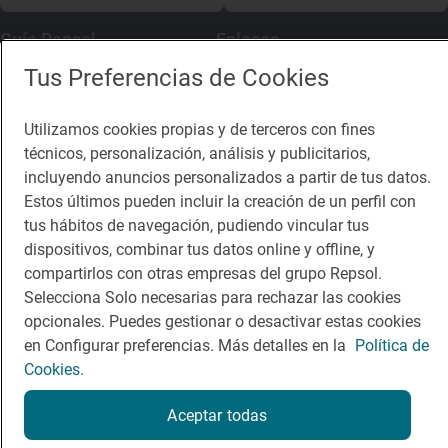
Guía Repsol
Enlaces
Tus Preferencias de Cookies
Comer
Contacto
Viajar
Sala de prensa
Utilizamos cookies propias y de terceros con fines
técnicos, personalización, análisis y publicitarios,
Dormir
Canal de ética
incluyendo anuncios personalizados a partir de tus datos.
Estos últimos pueden incluir la creación de un perfil con
tus hábitos de navegación, pudiendo vincular tus
dispositivos, combinar tus datos online y offline, y
compartirlos con otras empresas del grupo Repsol.
Política de privacidad
Política de cookies
Nota legal
Selecciona Solo necesarias para rechazar las cookies
Condiciones del servicio
opcionales. Puedes gestionar o desactivar estas cookies
© Repsol S.A. 2000
- 2026
en Configurar preferencias. Más detalles en la
Política de
Cookies.
Aceptar todas