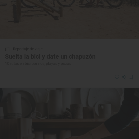
Reportaje de viaje
Suelta la bici y date un chapuzón
10 rutas en bici por ríos, playas y pozas