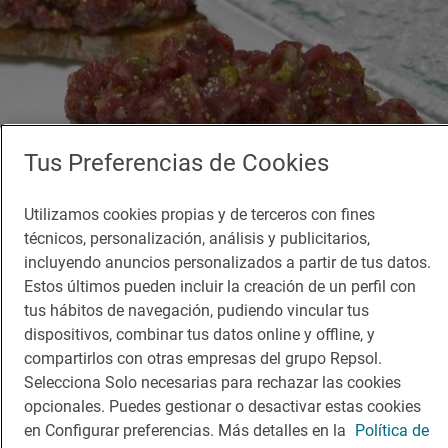
Tus Preferencias de Cookies
Utilizamos cookies propias y de terceros con fines
técnicos, personalización, análisis y publicitarios,
incluyendo anuncios personalizados a partir de tus datos.
Restaurante Guía Repsol
Estos últimos pueden incluir la creación de un perfil con
AskuaBarra
tus hábitos de navegación, pudiendo vincular tus
Restaurante · Madrid, Madrid
dispositivos, combinar tus datos online y offline, y
compartirlos con otras empresas del grupo Repsol.
Selecciona Solo necesarias para rechazar las cookies
¡Mantente al tanto!
opcionales. Puedes gestionar o desactivar estas cookies
en Configurar preferencias. Más detalles en la
Política de
Suscríbete a la newsletter de los amantes del viaje y de