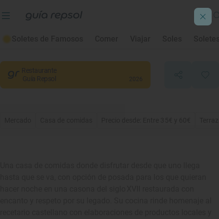
Casa del Arte
Soletes de Famosos
Comer
Viajar
Soles
Solete
Simancas
, Valladolid
Restaurante
Guía Repsol
2026
Mercado
Casa de comidas
Precio desde: Entre 35€ y 60€
Terra
Una casa de comidas donde disfrutar desde que uno llega
hasta que se va, con opción de posada para los que quieran
hacer noche en una casona del siglo XVII restaurada con
encanto y respeto por su legado. Su cocina rinde homenaje al
recetario castellano con elaboraciones de productos locales y