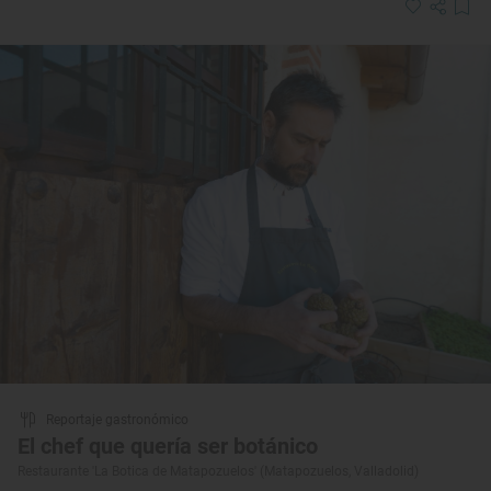
Reportaje gastronómico
El chef que quería ser botánico
Restaurante 'La Botica de Matapozuelos' (Matapozuelos, Valladolid)