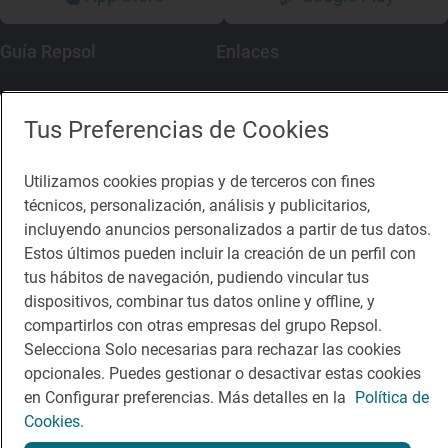
Guía Repsol
Enlaces
Comer
Contacto
Tus Preferencias de Cookies
Viajar
Sala de prensa
Dormir
Canal de ética
Utilizamos cookies propias y de terceros con fines
técnicos, personalización, análisis y publicitarios,
incluyendo anuncios personalizados a partir de tus datos.
Estos últimos pueden incluir la creación de un perfil con
tus hábitos de navegación, pudiendo vincular tus
dispositivos, combinar tus datos online y offline, y
Política de privacidad
Política de cookies
Nota legal
compartirlos con otras empresas del grupo Repsol.
Condiciones del servicio
Selecciona Solo necesarias para rechazar las cookies
© Repsol S.A. 2000
- 2026
opcionales. Puedes gestionar o desactivar estas cookies
en Configurar preferencias. Más detalles en la
Política de
Cookies.