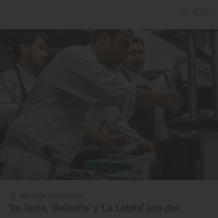
Reportaje gastronómico
"En Soria, 'Baluarte' y 'La Lobita' son dos