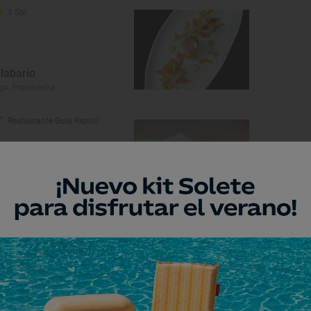
1 Sol
ilabario
go, Pontevedra
Restaurante Guía Repsol
orrofino
go, Pontevedra