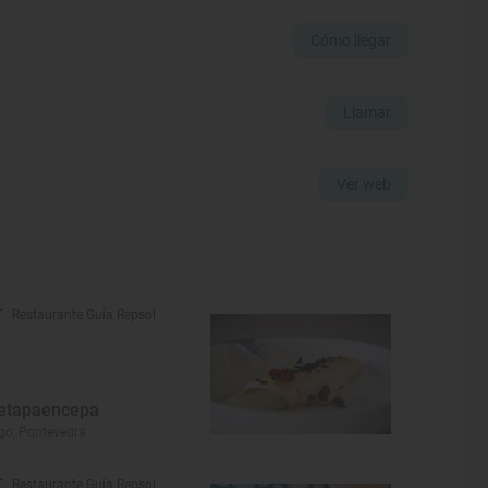
Cómo llegar
Llamar
Ver web
Restaurante Guía Repsol
etapaencepa
go, Pontevedra
Restaurante Guía Repsol