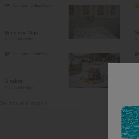
Restaurante Guía Repsol
Bitadorna Vigo
S
Vigo, Pontevedra
Vi
Restaurante Guía Repsol
Alcabre
M
Vigo, Pontevedra
Vi
Ver más en el mapa