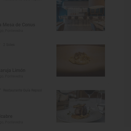
a Mesa de Conus
go, Pontevedra
2 Soles
aruja Limón
go, Pontevedra
Restaurante Guía Repsol
lcabre
go, Pontevedra