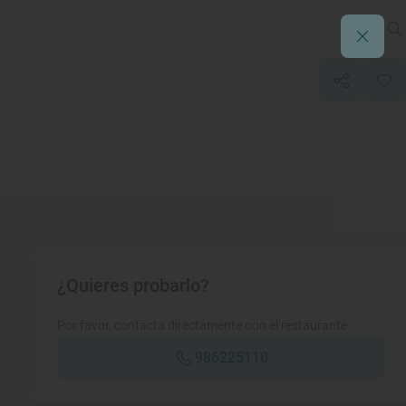
¿Quieres probarlo?
Por favor, contacta directamente con el restaurante.
986225110