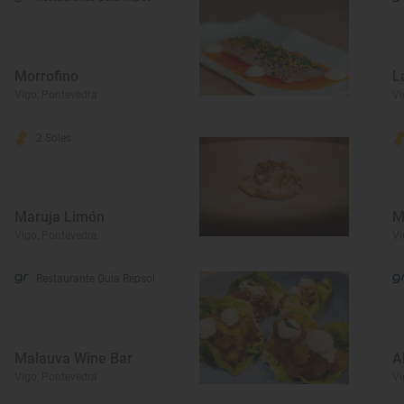
Morrofino
L
Vigo, Pontevedra
Vi
2 Soles
Maruja Limón
M
Vigo, Pontevedra
Vi
Restaurante Guía Repsol
Malauva Wine Bar
A
Vigo, Pontevedra
Vi