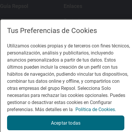
Guía Repsol
Enlaces
Comer
Contacto
Tus Preferencias de Cookies
Viajar
Sala de prensa
Dormir
Canal de ética
Utilizamos cookies propias y de terceros con fines técnicos,
personalización, análisis y publicitarios, incluyendo
anuncios personalizados a partir de tus datos. Estos
últimos pueden incluir la creación de un perfil con tus
hábitos de navegación, pudiendo vincular tus dispositivos,
Política de privacidad
Política de cookies
Nota legal
combinar tus datos online y offline, y compartirlos con
Condiciones del servicio
otras empresas del grupo Repsol. Selecciona Solo
© Repsol S.A. 2000
- 2026
necesarias para rechazar las cookies opcionales. Puedes
gestionar o desactivar estas cookies en Configurar
preferencias. Más detalles en la
Política de Cookies.
Aceptar todas
Reserva una mesa