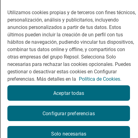
Guía Repsol
Enlaces
Utilizamos cookies propias y de terceros con fines técnicos,
Comer
Contacto
personalización, análisis y publicitarios, incluyendo
anuncios personalizados a partir de tus datos. Estos
Viajar
Sala de prensa
últimos pueden incluir la creación de un perfil con tus
Dormir
Canal de ética
hábitos de navegación, pudiendo vincular tus dispositivos,
combinar tus datos online y offline, y compartirlos con
otras empresas del grupo Repsol. Selecciona Solo
necesarias para rechazar las cookies opcionales. Puedes
gestionar o desactivar estas cookies en Configurar
preferencias. Más detalles en la
Política de Cookies.
Política de privacidad
Política de cookies
Nota legal
Condiciones del servicio
Aceptar todas
© Repsol S.A. 2000
- 2026
¿Quieres probarlo?
Configurar preferencias
Por favor, contacta directamente con el restaurante.
Solo necesarias
986368365