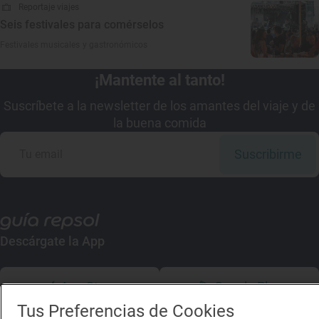
Reportaje viajes
Seis festivales para comérselos
Festivales musicales y gastronómicos
¡Mantente al tanto!
Suscríbete a la newsletter de los amantes del viaje y de
la buena comida
Suscribirme
Descárgate la App
App Store
Google Play
Tus Preferencias de Cookies