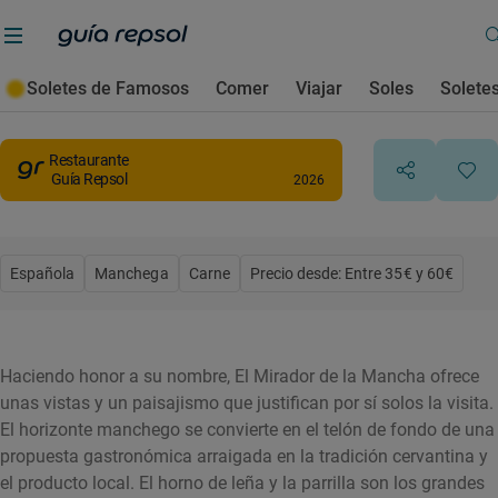
El Mirador de la Mancha
Soletes de Famosos
Comer
Viajar
Soles
Solete
Villarrubia de los Ojos
, Ciudad Real
Restaurante
Guía Repsol
2026
Española
Manchega
Carne
Precio desde: Entre 35€ y 60€
Haciendo honor a su nombre, El Mirador de la Mancha ofrece
unas vistas y un paisajismo que justifican por sí solos la visita.
El horizonte manchego se convierte en el telón de fondo de una
propuesta gastronómica arraigada en la tradición cervantina y
el producto local. El horno de leña y la parrilla son los grandes