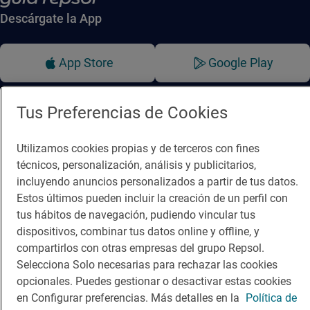
Descárgate la App
App Store
Google Play
Guía Repsol
Enlaces
Tus Preferencias de Cookies
Comer
Contacto
Utilizamos cookies propias y de terceros con fines
Viajar
Sala de prensa
técnicos, personalización, análisis y publicitarios,
incluyendo anuncios personalizados a partir de tus datos.
Dormir
Canal de ética
Estos últimos pueden incluir la creación de un perfil con
tus hábitos de navegación, pudiendo vincular tus
dispositivos, combinar tus datos online y offline, y
compartirlos con otras empresas del grupo Repsol.
Selecciona Solo necesarias para rechazar las cookies
Política de privacidad
Política de cookies
Nota legal
opcionales. Puedes gestionar o desactivar estas cookies
Condiciones del servicio
en Configurar preferencias. Más detalles en la
Política de
© Repsol S.A. 2000
- 2026