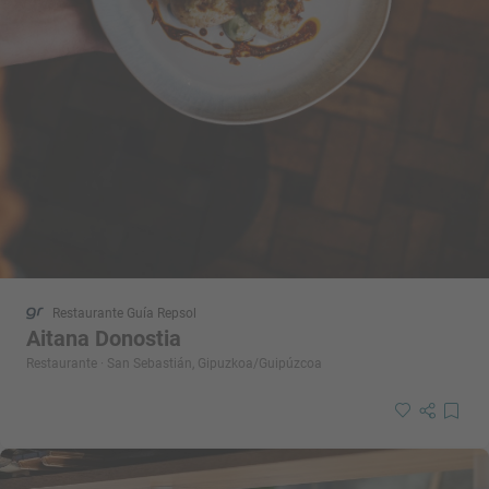
Restaurante Guía Repsol
Aitana Donostia
Restaurante · San Sebastián, Gipuzkoa/Guipúzcoa