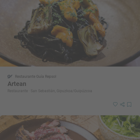
Restaurante Guía Repsol
Artean
Restaurante · San Sebastián, Gipuzkoa/Guipúzcoa