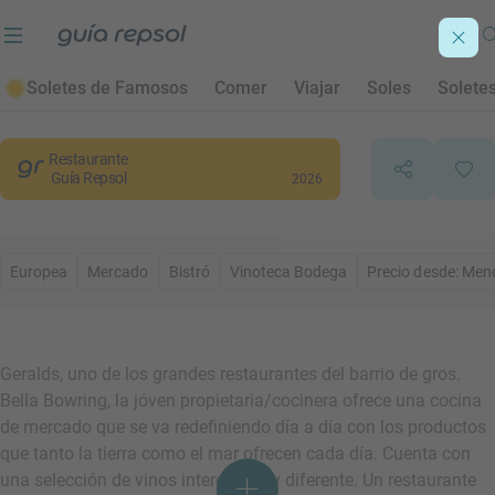
Geralds Bar
Soletes de Famosos
Comer
Viajar
Soles
Solete
San Sebastián
, Gipuzkoa/Guipúzcoa
Restaurante
Guía Repsol
2026
Europea
Mercado
Bistró
Vinoteca Bodega
Precio desde: Men
Geralds, uno de los grandes restaurantes del barrio de gros.
Bella Bowring, la jóven propietaria/cocinera ofrece una cocina
de mercado que se va redefiniendo día a día con los productos
que tanto la tierra como el mar ofrecen cada día. Cuenta con
una selección de vinos interesante y diferente. Un restaurante