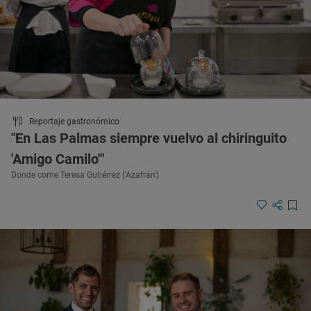
Reportaje gastronómico
"En Las Palmas siempre vuelvo al chiringuito
'Amigo Camilo'"
Donde come Teresa Gutiérrez ('Azafrán')