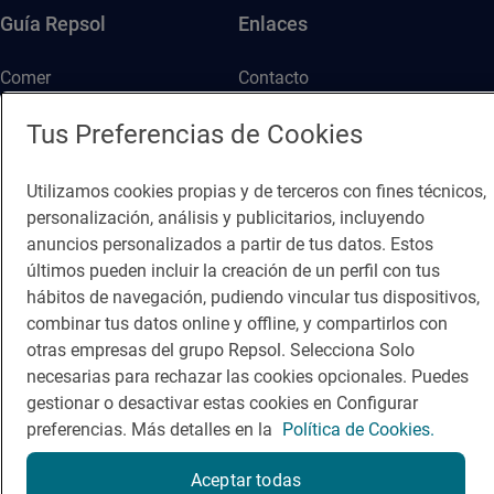
Guía Repsol
Enlaces
Comer
Contacto
Viajar
Sala de prensa
Tus Preferencias de Cookies
Dormir
Canal de ética
Utilizamos cookies propias y de terceros con fines técnicos,
personalización, análisis y publicitarios, incluyendo
anuncios personalizados a partir de tus datos. Estos
últimos pueden incluir la creación de un perfil con tus
hábitos de navegación, pudiendo vincular tus dispositivos,
Política de privacidad
Política de cookies
Nota legal
combinar tus datos online y offline, y compartirlos con
otras empresas del grupo Repsol. Selecciona Solo
Condiciones del servicio
necesarias para rechazar las cookies opcionales. Puedes
© Repsol S.A. 2000
- 2026
gestionar o desactivar estas cookies en Configurar
preferencias. Más detalles en la
Política de Cookies.
Aceptar todas