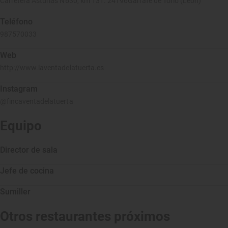
Carretera Asturias N630, km 131. 24196Garrafe de Torio (León)
Teléfono
987570033
Web
http://www.laventadelatuerta.es
Instagram
@fincaventadelatuerta
Equipo
Director de sala
Jefe de cocina
Sumiller
Otros restaurantes próximos