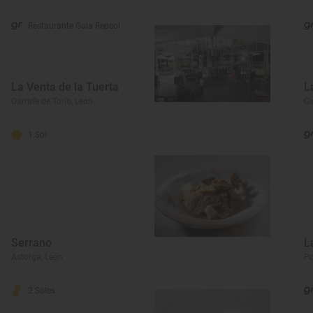
Restaurante Guía Repsol
La Venta de la Tuerta
L
Garrafe de Torío, León
Ga
1 Sol
Serrano
L
Astorga, León
Po
2 Soles