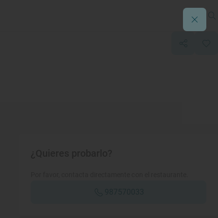
¿Quieres probarlo?
Por favor, contacta directamente con el restaurante.
987570033