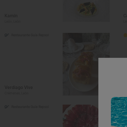
Kamín
C
León, León
Le
Restaurante Guía Repsol
Verdiago Vive
L
Crémenes, León
Vi
Restaurante Guía Repsol