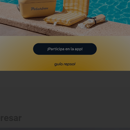
a Praillona
ñar, León
eresar