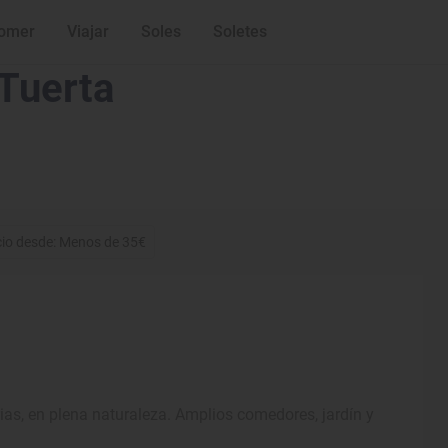
omer
Viajar
Soles
Soletes
 Tuerta
cio desde: Menos de 35€
rias, en plena naturaleza. Amplios comedores, jardín y