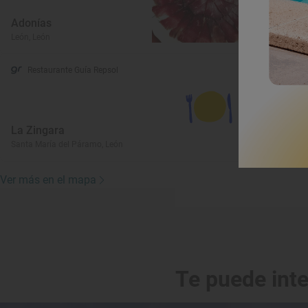
Adonías
L
León, León
Bo
Restaurante Guía Repsol
La Zingara
Santa María del Páramo, León
Ver más en el mapa
Te puede int