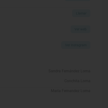
Llamar
Ver web
Ver Instagram
Sandra Fernández Loma
Conchita Loma
María Fernandez Loma