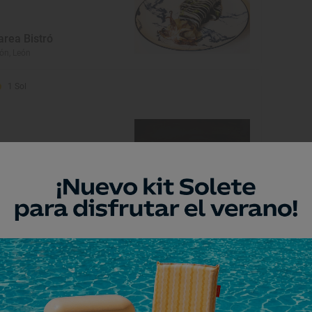
area Bistró
ón, León
1 Sol
a Tronera
lladepalos, León
Restaurante Guía Repsol