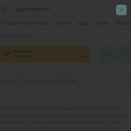
Soletes de Famosos
Comer
Viajar
Soles
Solete
Lombo
Barcelona
, Barcelona
Restaurante
Guía Repsol
2026
Italiana
Precio desde: Entre 35€ y 60€
Proyecto del chef-empresario Eugeni de Diego. Divertida y
amena cocina italiana con pequeñas concesiones a la galería.
Buen producto, en su mayor parte de origen italiano y con un
recetario fiel a la filosofía que se pretende, los fogones no