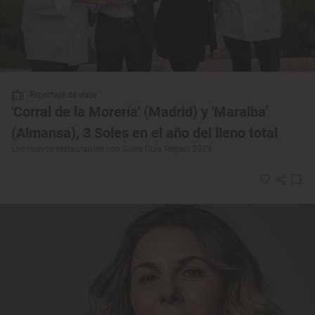
Reportaje de viaje
'Corral de la Morería' (Madrid) y 'Maralba'
(Almansa), 3 Soles en el año del lleno total
Los nuevos restaurantes con Soles Guía Repsol 2023