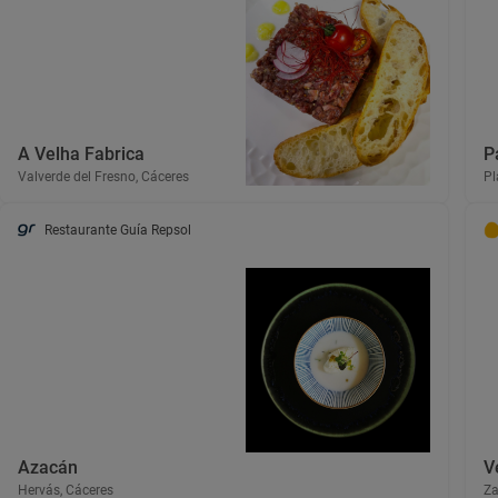
A Velha Fabrica
P
Valverde del Fresno, Cáceres
Pl
Restaurante Guía Repsol
Azacán
V
Hervás, Cáceres
Za