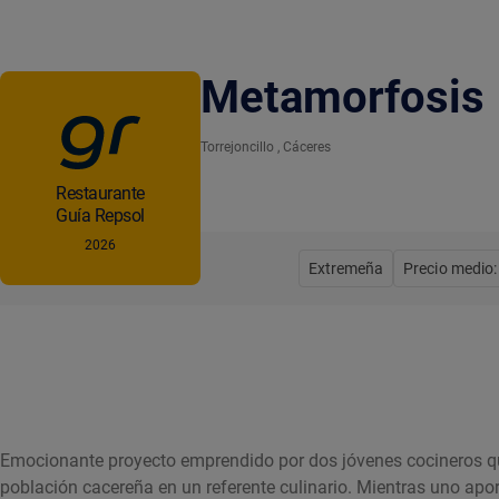
Metamorfosis
Torrejoncillo
, Cáceres
Restaurante
Guía Repsol
2026
Extremeña
Precio medio:
Emocionante proyecto emprendido por dos jóvenes cocineros qu
población cacereña en un referente culinario. Mientras uno aporta