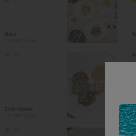
Nado
T
A Coruña, Coruña, A
A 
1 Sol
El de Alberto
P
A Coruña, Coruña, A
A 
1 Sol