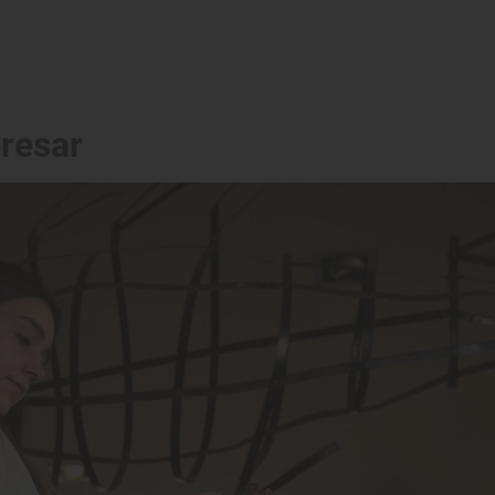
eresar