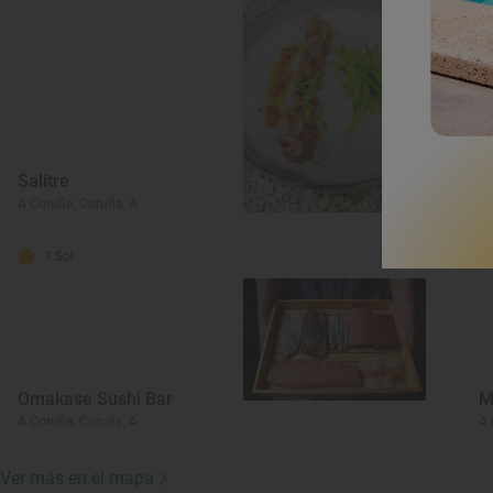
Salitre
E
A Coruña, Coruña, A
A 
1 Sol
Omakase Sushi Bar
M
A Coruña, Coruña, A
A 
Ver más en el mapa