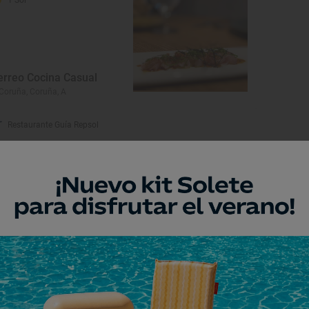
erreo Cocina Casual
Coruña, Coruña, A
Restaurante Guía Repsol
ablo Gallego
Coruña, Coruña, A
Restaurante Guía Repsol