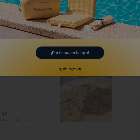
l Charrúa
Coruña, Coruña, A
Restaurante Guía Repsol
iga
Coruña, Coruña, A