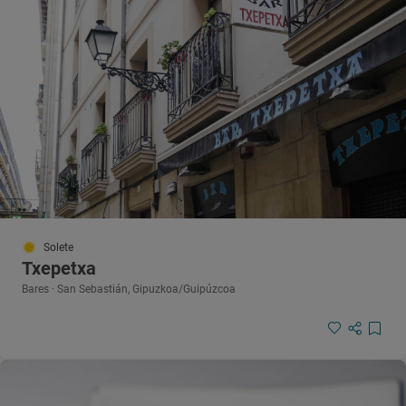
Solete
Txepetxa
Bares · San Sebastián, Gipuzkoa/Guipúzcoa