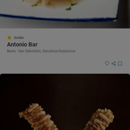
Solete
Antonio Bar
Bares · San Sebastián, Gipuzkoa/Guipúzcoa