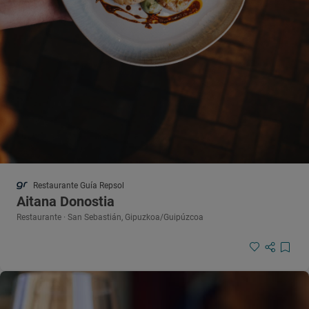
Restaurante Guía Repsol
Aitana Donostia
Restaurante · San Sebastián, Gipuzkoa/Guipúzcoa