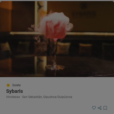
Solete
Sybaris
Vinotecas · San Sebastián, Gipuzkoa/Guipúzcoa