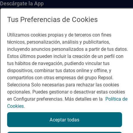
Descárgate la App
Tus Preferencias de Cookies
App Store
Google Play
Utilizamos cookies propias y de terceros con fines
Guía Repsol
Enlaces
técnicos, personalización, análisis y publicitarios,
incluyendo anuncios personalizados a partir de tus datos.
Comer
Contacto
Estos últimos pueden incluir la creación de un perfil con
tus hábitos de navegación, pudiendo vincular tus
Viajar
Sala de prensa
dispositivos, combinar tus datos online y offline, y
Dormir
Canal de ética
compartirlos con otras empresas del grupo Repsol.
Selecciona Solo necesarias para rechazar las cookies
opcionales. Puedes gestionar o desactivar estas cookies
en Configurar preferencias. Más detalles en la
Política de
Cookies.
Política de privacidad
Política de cookies
Nota legal
Aceptar todas
Condiciones del servicio
© Repsol S.A. 2000
- 2026