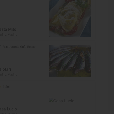
asta Mito
drid, Madrid
Restaurante Guía Repsol
elotari
drid, Madrid
1 Sol
asa Lucio