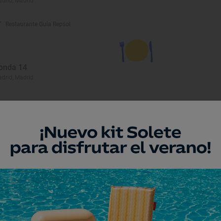
drid, Madrid
Restaurante Guía Repsol
onda 14
drid, Madrid