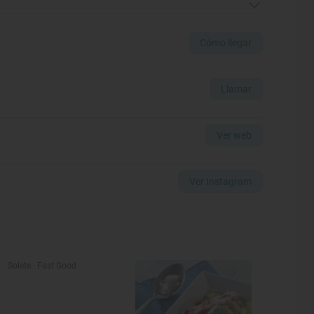
Cómo llegar
Llamar
Ver web
Ver Instagram
Solete
· Fast Good