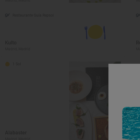
Madrid, Madrid
Ma
Restaurante Guía Repsol
Kulto
R
Madrid, Madrid
Ma
1 Sol
Alabaster
Madrid, Madrid