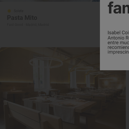
Solete
Pasta Mito
Fast Good · Madrid, Madrid