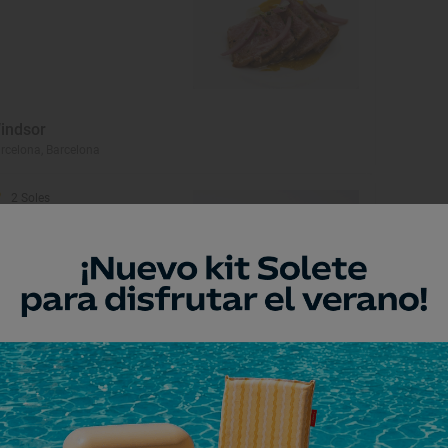
indsor
rcelona, Barcelona
2 Soles
aelis
rcelona, Barcelona