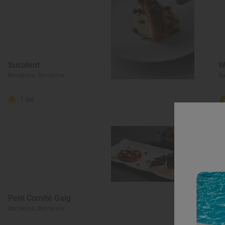
Suculent
W
Barcelona, Barcelona
Ba
1 Sol
Petit Comité Gaig
C
Barcelona, Barcelona
Ba