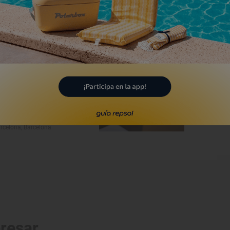
Restaurante Guía Repsol
a Gormanda
rcelona, Barcelona
eresar