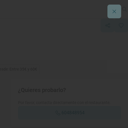
esde: Entre 35€ y 60€
¿Quieres probarlo?
Por favor, contacta directamente con el restaurante.
604848954