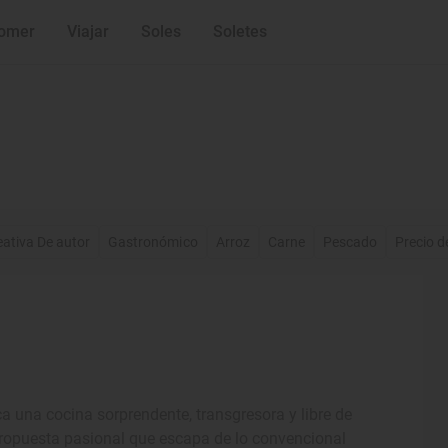
omer
Viajar
Soles
Soletes
eativa De autor
Gastronómico
Arroz
Carne
Pescado
Precio d
ca una cocina sorprendente, transgresora y libre de
 propuesta pasional que escapa de lo convencional