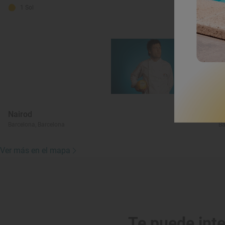
1 Sol
Nairod
L
Barcelona, Barcelona
Ba
Ver más en el mapa
Te puede int